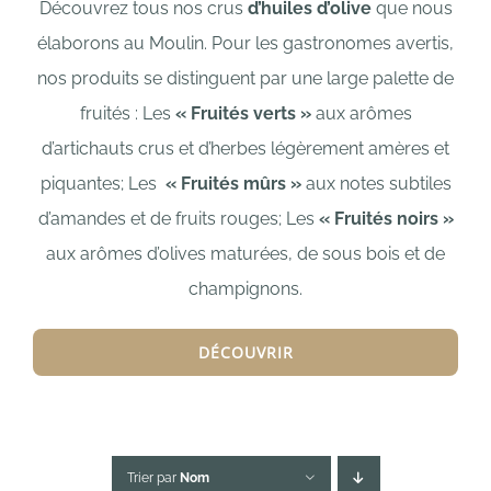
Découvrez tous nos crus
d’huiles d’olive
que nous
élaborons au Moulin. Pour les gastronomes avertis,
nos produits se distinguent par une large palette de
fruités : L
es
« Fruités verts »
aux arômes
d’artichauts crus et d’herbes légèrement amères et
piquantes;
Les
« Fruités mûrs »
aux notes subtiles
d’amandes et de fruits rouges;
Les
« Fruités noirs »
aux arômes d’olives maturées, de sous bois et de
champignons.
DÉCOUVRIR
Trier par
Nom