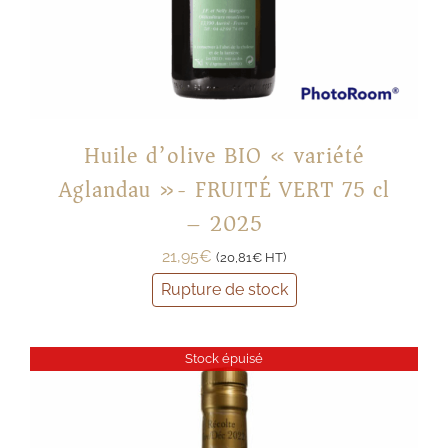
Huile d’olive BIO « variété
Aglandau »- FRUITÉ VERT 75 cl
– 2025
21,95
€
(
20,81
€
HT)
Rupture de stock
Stock épuisé