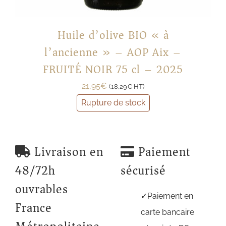
Huile d’olive BIO « à
l’ancienne » – AOP Aix –
FRUITÉ NOIR 75 cl – 2025
21,95
€
(
18,29
€
HT)
Rupture de stock
Livraison en
Paiement
48/72h
sécurisé
ouvrables
Paiement en
France
carte bancaire