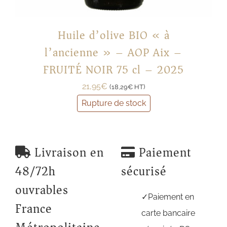
Huile d’olive BIO « à
l’ancienne » – AOP Aix –
FRUITÉ NOIR 75 cl – 2025
21,95
€
(
18,29
€
HT)
Rupture de stock
Livraison en
Paiement
48/72h
sécurisé
ouvrables
Paiement en
France
carte bancaire