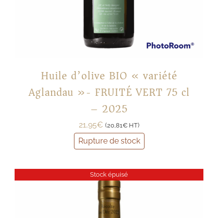
Huile d’olive BIO « variété
Aglandau »- FRUITÉ VERT 75 cl
– 2025
21,95
€
(
20,81
€
HT)
Rupture de stock
Stock épuisé