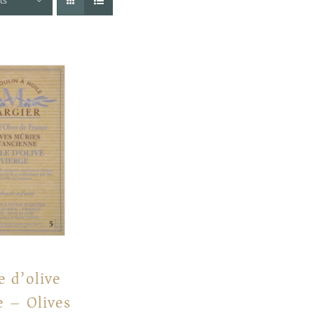
ts
e d’olive
e – Olives