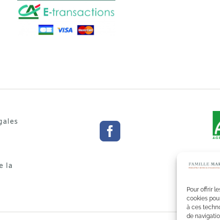
gales
e la
Pour offrir 
cookies pour
à ces techn
de navigatio