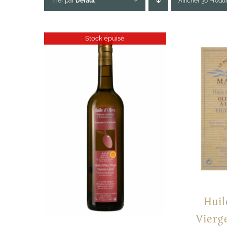
Trier par
Défaut
Afficher 36 Produi
Stock épuisé
Huil
Vierg