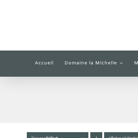
Passer
au
contenu
Accueil
Domaine la Michelle
M