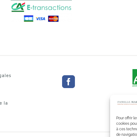
gales
e la
Pour offrir 
cookies pour
à ces techn
de navigatio