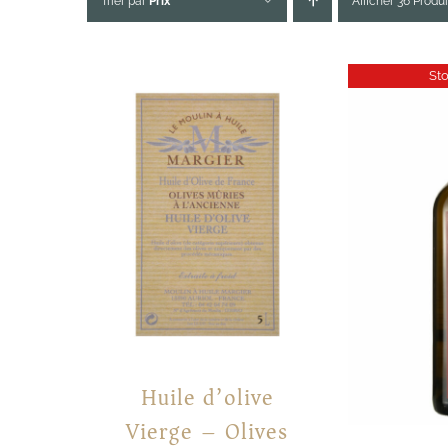
Trier par
Prix
Afficher 36 Produi
St
Huile d’olive
Vierge – Olives