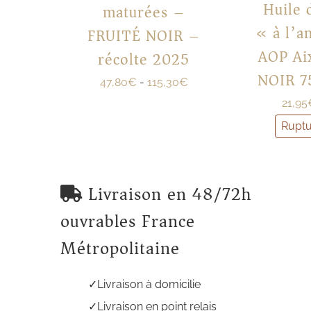
Huile 
maturées –
« à l’a
FRUITÉ NOIR –
AOP Ai
récolte 2025
NOIR 7
47,80
€
-
115,30
€
21,95
Ruptu
Livraison en 48/72h
ouvrables France
Métropolitaine
Livraison à domicilie
Livraison en point relais