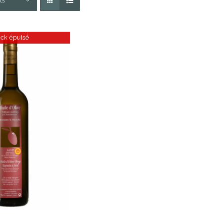
ts
ock épuisé