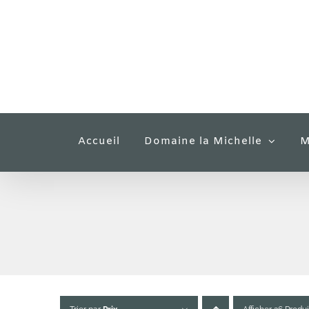
Passer
au
contenu
Accueil
Domaine la Michelle
M