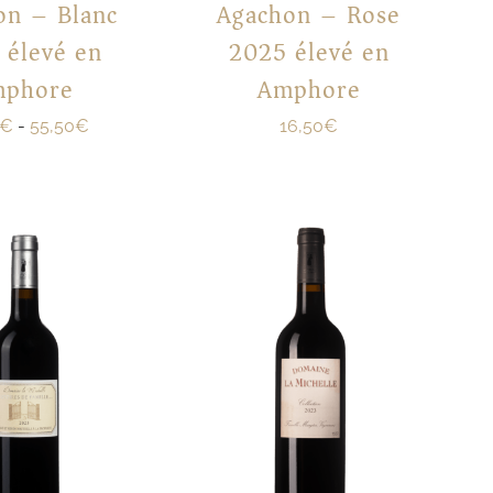
on – Blanc
Agachon – Rose
 élevé en
2025 élevé en
mphore
Amphore
€
-
55,50
€
16,50
€