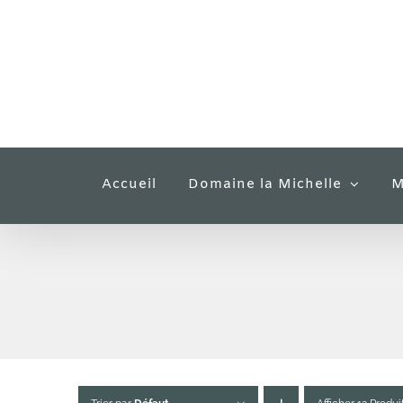
Passer
au
contenu
Accueil
Domaine la Michelle
M