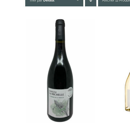
Trier par
Défaut
Afficher 12 Produi