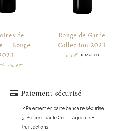
oires de
Rouge de Garde
le – Rouge
Collection 2023
2023
9,95
€
(
8,29
€
HT)
€
-
29,50
€
Paiement sécurisé
Paiement en carte bancaire sécurisé
3DSecure par le Crédit Agricole E-
transactions