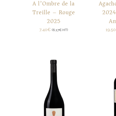
A l’Ombre de la
Agach
Treille – Rouge
2024
2025
A
7,40
€
19,50
(
6,17
€
HT)