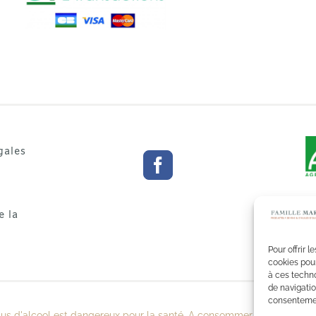
gales
e la
Pour offrir 
cookies pour
à ces techn
de navigatio
consentement
bus d'alcool est dangereux pour la santé. A consommer avec modérat