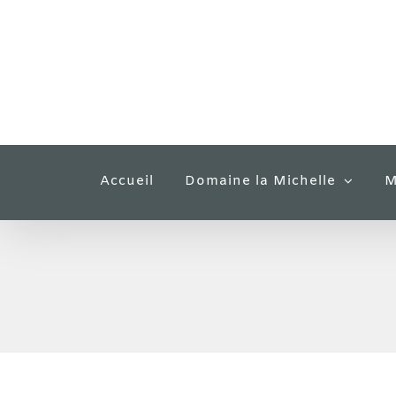
Passer
au
contenu
Accueil
Domaine la Michelle
M