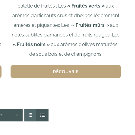
palette de fruités : L
es
« Fruités verts »
aux
arômes d’artichauts crus et d’herbes légèrement
s
amères et piquantes;
Les
« Fruités mûrs »
aux
notes subtiles d’amandes et de fruits rouges;
Les
,
« Fruités noirs »
aux arômes d’olives maturées,
s
de sous bois et de champignons.
DÉCOUVRIR
ts