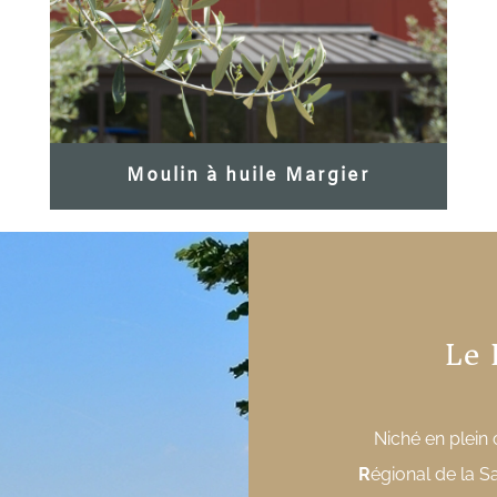
Moulin à huile Margier
Le 
Niché en plein
R
égional de la S