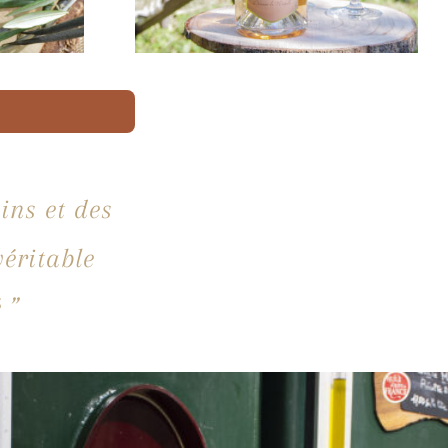
vins et des
véritable
 ”