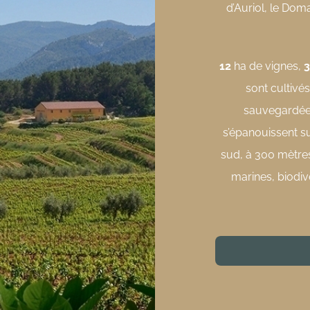
d’Auriol, le Dom
12
ha de vignes,
sont cultivé
sauvegardée 
s’épanouissent su
sud, à 300 mètres 
marines, biodiv