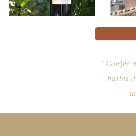
“ Gorgée d
huiles d
m