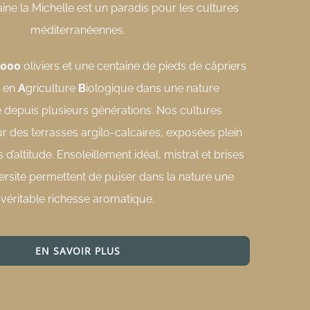
aine la Michelle est un paradis pour les cultures
méditerranéennes.
3000
oliviers et une centaine de pieds de câpriers
s en
A
griculture
B
iologique dans une nature
depuis plusieurs générations. Nos cultures
r des terrasses argilo-calcaires, exposées plein
d’altitude. Ensoleillement idéal, mistral et brises
ersité permettent de puiser dans la nature une
véritable richesse aromatique.
EN SAVOIR PLUS