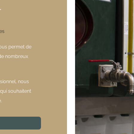
r
ves
ous permet de
s de nombreux
ssionnel, nous
qui souhaitent
e.