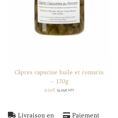
Câpres capucine huile et romarin
– 170g
9,55
€
(
9,05
€
HT)
Livraison en
Paiement