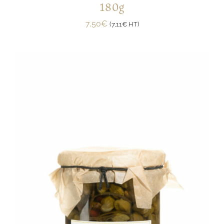
180g
7,50
€
(
7,11
€
HT)