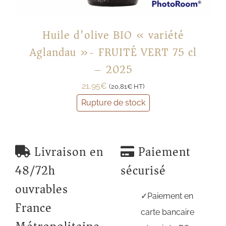
Huile d’olive BIO « variété
Aglandau »- FRUITÉ VERT 75 cl
– 2025
21,95
€
(
20,81
€
HT)
Rupture de stock
Livraison en
Paiement
48/72h
sécurisé
ouvrables
Paiement en
France
carte bancaire