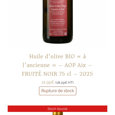
Huile d’olive BIO « à
l’ancienne » – AOP Aix –
FRUITÉ NOIR 75 cl – 2025
21,95
€
(
18,29
€
HT)
Rupture de stock
Stock épuisé