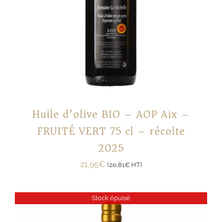
Huile d’olive BIO – AOP Aix –
FRUITÉ VERT 75 cl – récolte
2025
21,95
€
(
20,81
€
HT)
Stock épuisé