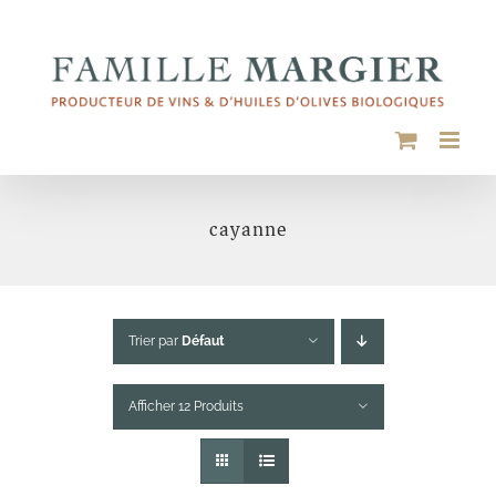
Passer
au
contenu
cayanne
Trier par
Défaut
Afficher 12 Produits