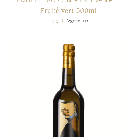
Flacon – AOP Aix en Provence –
Fruité vert 500ml
24,50
€
(
23,22
€
HT)