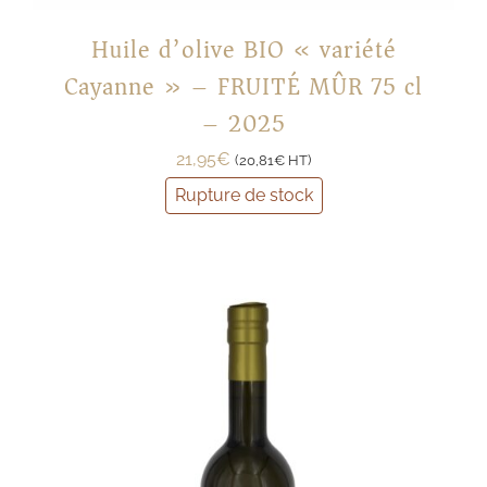
Huile d’olive BIO « variété
Cayanne » – FRUITÉ MÛR 75 cl
– 2025
21,95
€
(
20,81
€
HT)
Rupture de stock