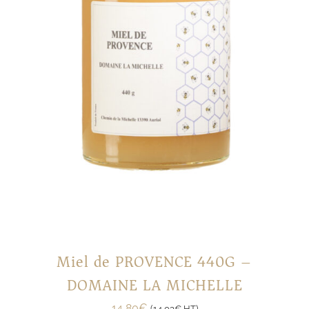
Miel de PROVENCE 440G –
DOMAINE LA MICHELLE
14,80
€
(
14,03
€
HT)