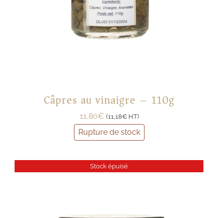
Câpres au vinaigre – 110g
11,80
€
(
11,18
€
HT)
Rupture de stock
Stock épuisé