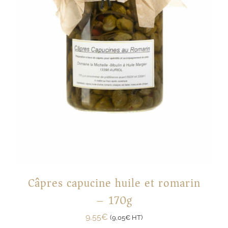
Câpres capucine huile et romarin
– 170g
9,55
€
(
9,05
€
HT)