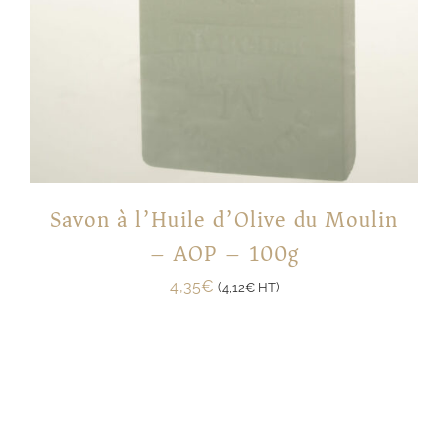
Savon à l’Huile d’Olive du Moulin
– AOP – 100g
4,35
€
(
4,12
€
HT)