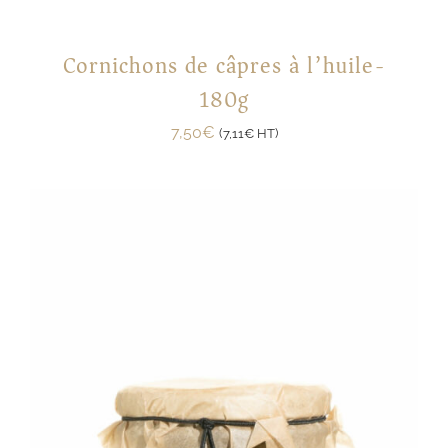
Cornichons de câpres à l’huile-
180g
7,50
€
(
7,11
€
HT)