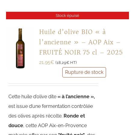
Stock épuisé
Huile d’olive BIO « à
l’ancienne » – AOP Aix –
FRUITÉ NOIR 75 cl – 2025
21,95
€
(
18,29
€
HT)
Rupture de stock
Cette huile d’olive dite
« à l’ancienne »,
est issue d’une fermentation contrôlée
des olives après récolte.
Ronde et
douce
, cette AOP Aix-en-Provence