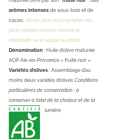
maturée offre par son
"fruité noir"
, des
arômes intenses
de sous-bois et de
cacao.
Idéale pour accompagner des
plats méditerranéens comme la
ratatouille ou la soupe au pistou
Dénomination
: Huile d’olive maturée
AOP Aix-en-Provence « fruité noir »
Variétés d’olives
: Assemblage d’au
moins deux variétés d’olives
Conditions
particulières de conservation : à
conserver à l’abri de la chaleur et de la
lumière