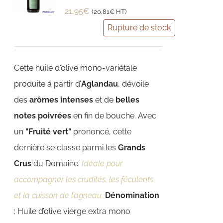
21,95
€
(
20,81
€
HT)
Rupture de stock
Cette huile d'olive mono-variétale
produite à partir d’
Aglandau
, dévoile
des
arômes intenses
et de
belles
notes poivrées
en fin de bouche. Avec
un
"Fruité vert"
prononcé, cette
dernière se classe parmi les
Grands
Crus
du Domaine.
Idéale pour
accompagner les crudités, les féculents
et la cuisson de l’agneau.
Dénomination
: Huile d’olive vierge extra mono