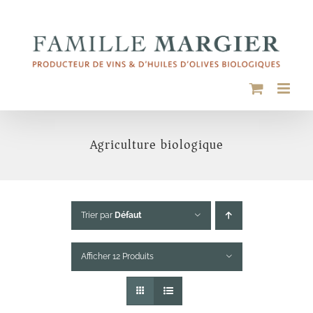
Passer
au
contenu
Agriculture biologique
Trier par
Défaut
Afficher 12 Produits