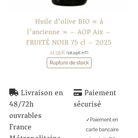
Huile d’olive BIO « à
l’ancienne » – AOP Aix –
FRUITÉ NOIR 75 cl – 2025
21,95
€
(
18,29
€
HT)
Rupture de stock
Livraison en
Paiement
48/72h
sécurisé
ouvrables
Paiement en
France
carte bancaire