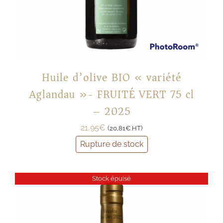
Huile d’olive BIO « variété
Aglandau »- FRUITÉ VERT 75 cl
– 2025
21,95
€
(
20,81
€
HT)
Rupture de stock
Stock épuisé