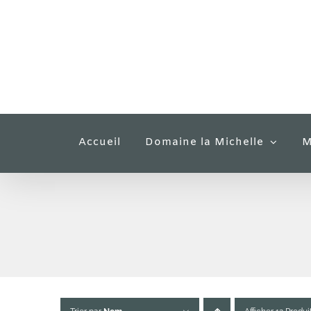
Passer
au
contenu
Accueil
Domaine la Michelle
M