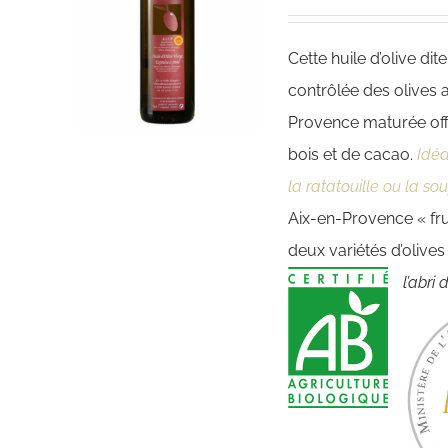
Cette huile d’olive dit
contrôlée des olives 
Provence maturée of
bois et de cacao.
Idé
la ratatouille ou la so
Aix-en-Provence « fru
deux variétés d’olive
l’abri