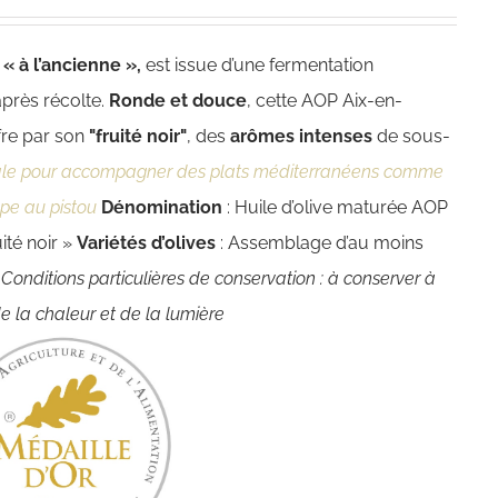
e
« à l’ancienne »,
est issue d’une fermentation
après récolte.
Ronde et douce
, cette AOP Aix-en-
fre par son
"fruité noir"
, des
arômes intenses
de sous-
ale pour accompagner des plats méditerranéens comme
upe au pistou
Dénomination
: Huile d’olive maturée AOP
ité noir »
Variétés d’olives
: Assemblage d’au moins
s
Conditions particulières de conservation : à conserver à
 de la chaleur et de la lumière