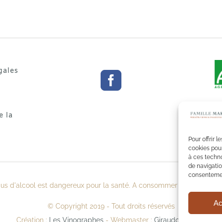
gales
e la
Pour offrir 
cookies pour
à ces techn
de navigatio
consentement
bus d'alcool est dangereux pour la santé. A consommer avec modérat
Ac
© Copyright 2019 - Tout droits réservés
Création :
Les Vinographes
- Webmaster :
Giraudo Nicolas