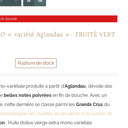
ts
ock épuisé
BIO « variété Aglandau »- FRUITÉ VERT
Rupture de stock
no-variétale produite à partir d’
Aglandau
, dévoile des
de
belles notes poivrées
en fin de bouche. Avec un
, cette dernière se classe parmi les
Grands Crus
du
accompagner les crudités, les féculents et la cuisson de
on
: Huile d’olive vierge extra mono variétale