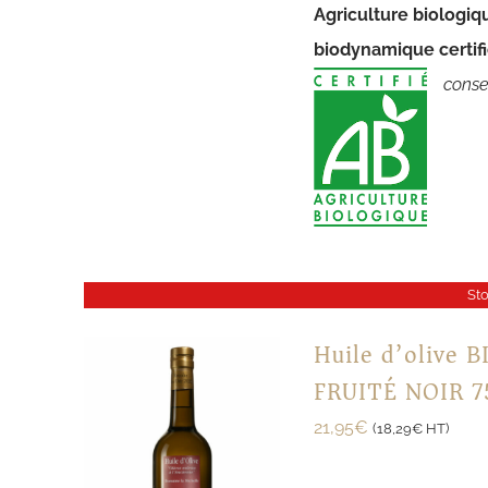
Agriculture biologiq
biodynamique certi
conser
St
Huile d’olive 
FRUITÉ NOIR 7
21,95
€
(
18,29
€
HT)