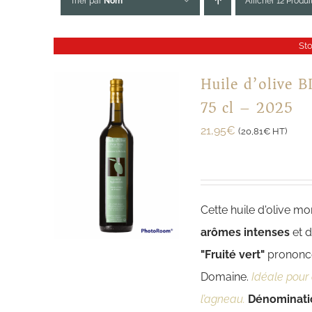
Trier par
Nom
Afficher 12 Produi
St
Huile d’olive 
75 cl – 2025
21,95
€
(
20,81
€
HT)
Cette huile d'olive mo
arômes intenses
et 
"Fruité vert"
prononcé
Domaine.
Idéale pour 
l’agneau.
Dénominati