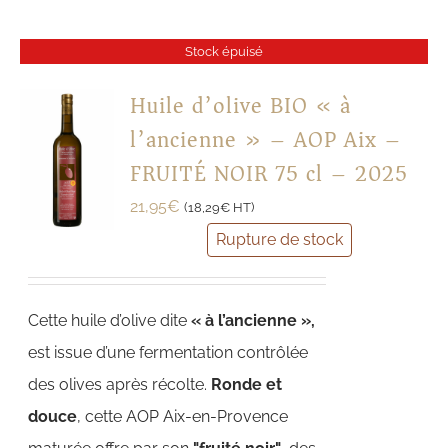
Stock épuisé
Huile d’olive BIO « à
l’ancienne » – AOP Aix –
FRUITÉ NOIR 75 cl – 2025
21,95
€
(
18,29
€
HT)
Rupture de stock
Cette huile d’olive dite
« à l’ancienne »,
est issue d’une fermentation contrôlée
des olives après récolte.
Ronde et
douce
, cette AOP Aix-en-Provence