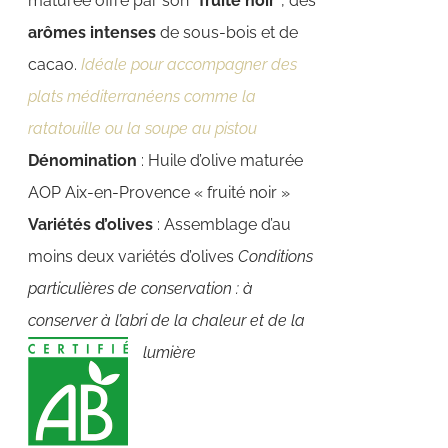
maturée offre par son
"fruité noir"
, des
arômes intenses
de sous-bois et de
cacao.
Idéale pour accompagner des
plats méditerranéens comme la
ratatouille ou la soupe au pistou
Dénomination
: Huile d’olive maturée
AOP Aix-en-Provence « fruité noir »
Variétés d’olives
: Assemblage d’au
moins deux variétés d’olives
Conditions
particulières de conservation : à
conserver à l’abri de la chaleur et de la
lumière