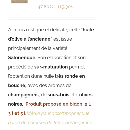
47,80
€
-
115,30
€
A la fois rustique et délicate, cette "
huile
d’olive à l’ancienne"
est issue
principalement de la variété
Salonenque
. Son élaboration et son
procédé de
sur-maturation
permet
l’obtention d’une huile
très ronde en
bouche,
avec des arômes de
champignons,
de
sous-bois
et d’
olives
noires.
Produit proposé en bidon 2 l,
3 l et 5 l
Idéale pour accompagner une
purée de pommes de terre, des légumes