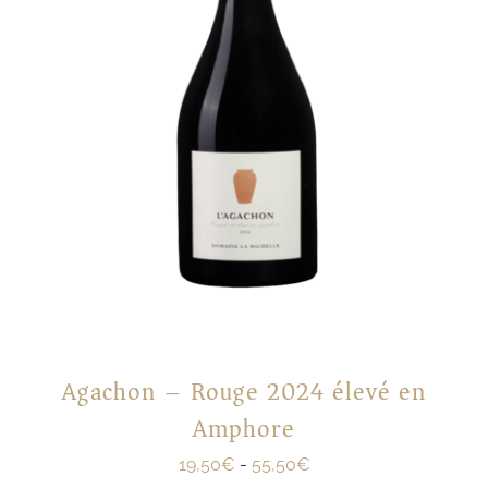
Agachon – Rouge 2024 élevé en
Amphore
19,50
€
-
55,50
€