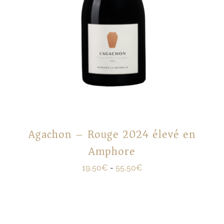
Agachon – Rouge 2024 élevé en
Amphore
19,50
€
-
55,50
€