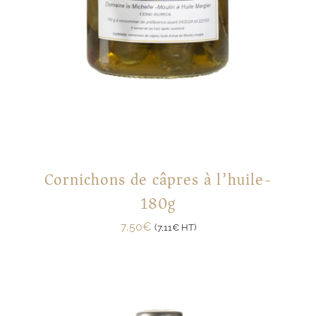
Cornichons de câpres à l’huile-
180g
7,50
€
(
7,11
€
HT)