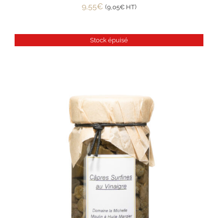
9,55
€
(
9,05
€
HT)
Stock épuisé