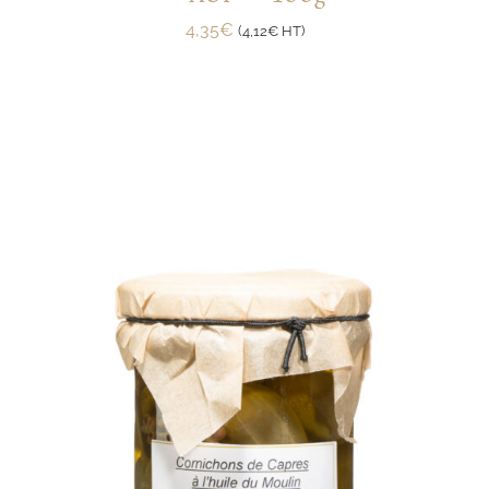
4,35
€
(
4,12
€
HT)