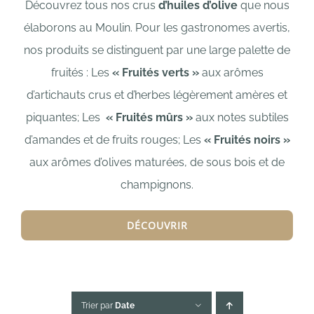
Découvrez tous nos crus
d’huiles d’olive
que nous
élaborons au Moulin. Pour les gastronomes avertis,
nos produits se distinguent par une large palette de
fruités : L
es
« Fruités verts »
aux arômes
d’artichauts crus et d’herbes légèrement amères et
piquantes;
Les
« Fruités mûrs »
aux notes subtiles
d’amandes et de fruits rouges;
Les
« Fruités noirs »
aux arômes d’olives maturées, de sous bois et de
champignons.
DÉCOUVRIR
Trier par
Date