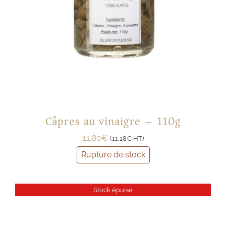
Câpres au vinaigre – 110g
11,80
€
(
11,18
€
HT)
Rupture de stock
Stock épuisé