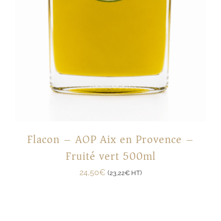
Flacon – AOP Aix en Provence –
Fruité vert 500ml
24,50
€
(
23,22
€
HT)