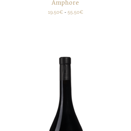
Amphore
19,50
€
-
55,50
€