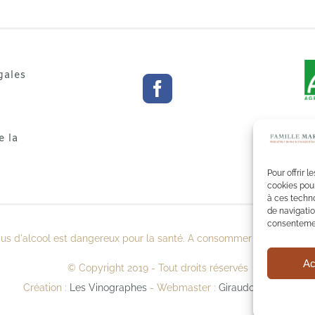
gales
e la
Pour offrir 
cookies pour
à ces techn
de navigatio
consentement
bus d'alcool est dangereux pour la santé. A consommer avec modérat
Ac
© Copyright 2019 - Tout droits réservés
Création :
Les Vinographes
- Webmaster :
Giraudo Nicolas