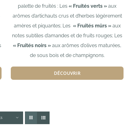
palette de fruités : L
es
« Fruités verts »
aux
arômes d’artichauts crus et d’herbes légèrement
s
amères et piquantes;
Les
« Fruités mûrs »
aux
notes subtiles d’amandes et de fruits rouges;
Les
,
« Fruités noirs »
aux arômes d’olives maturées,
s
de sous bois et de champignons.
DÉCOUVRIR
ts