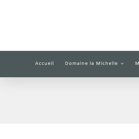
Passer
au
contenu
Accueil
Domaine la Michelle
M