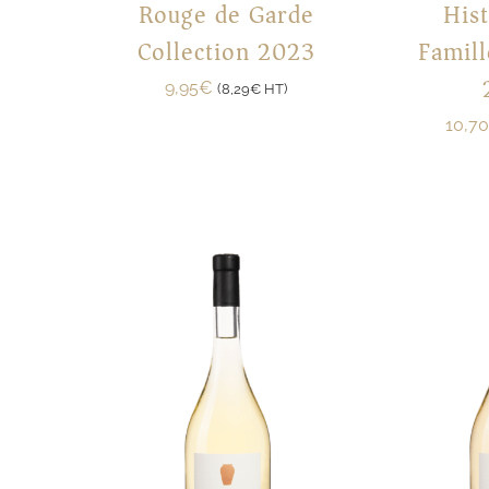
Rouge de Garde
Hist
Collection 2023
Famil
9,95
€
(
8,29
€
HT)
10,70