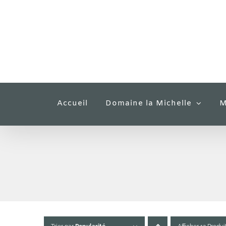
Passer
au
contenu
Accueil
Domaine la Michelle
M