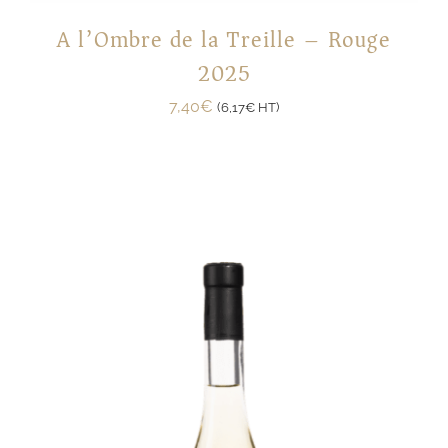
A l’Ombre de la Treille – Rouge
2025
7,40
€
(
6,17
€
HT)