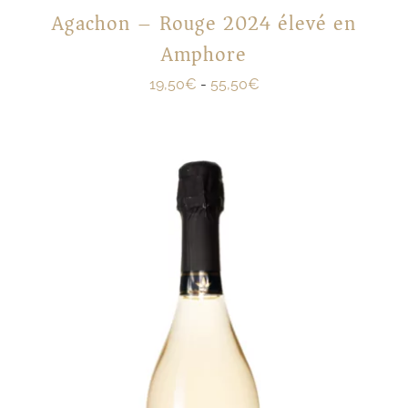
Agachon – Rouge 2024 élevé en
Amphore
19,50
€
-
55,50
€