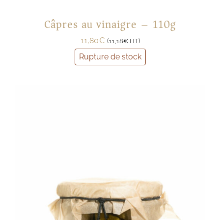
Câpres au vinaigre – 110g
11,80
€
(
11,18
€
HT)
Rupture de stock