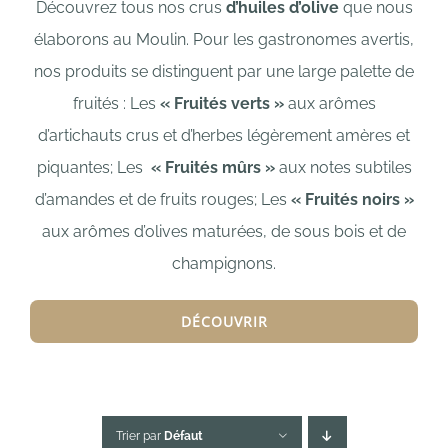
Découvrez tous nos crus
d’huiles d’olive
que nous
élaborons au Moulin. Pour les gastronomes avertis,
nos produits se distinguent par une large palette de
fruités : L
es
« Fruités verts »
aux arômes
d’artichauts crus et d’herbes légèrement amères et
piquantes;
Les
« Fruités mûrs »
aux notes subtiles
d’amandes et de fruits rouges;
Les
« Fruités noirs »
aux arômes d’olives maturées, de sous bois et de
champignons.
DÉCOUVRIR
Trier par
Défaut