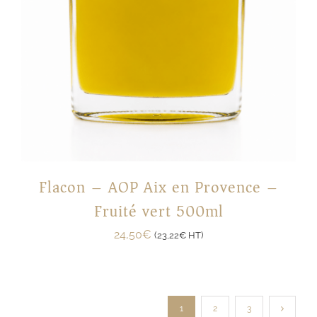
Flacon – AOP Aix en Provence –
Fruité vert 500ml
24,50
€
(
23,22
€
HT)
1
2
3