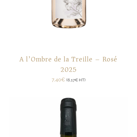
A l’Ombre de la Treille – Rosé
2025
7,40
€
(
6,17
€
HT)