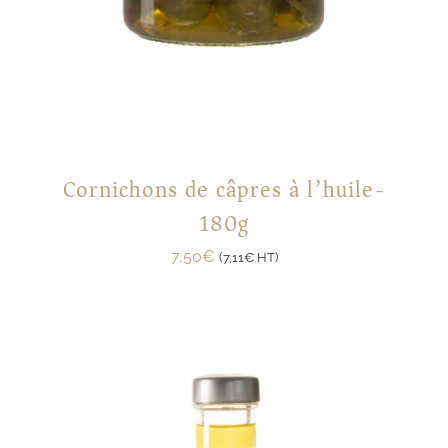
Cornichons de câpres à l’huile-
180g
7,50
€
(
7,11
€
HT)