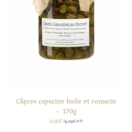
Câpres capucine huile et romarin
– 170g
9,55
€
(
9,05
€
HT)