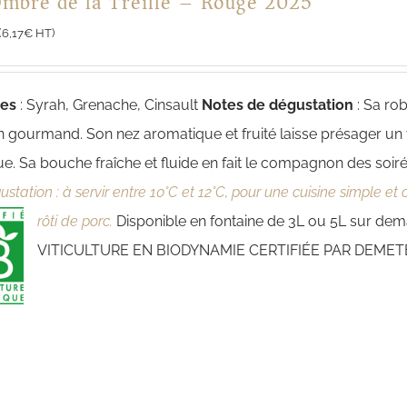
Ombre de la Treille – Rouge 2025
(
6,17
€
HT)
ges
: Syrah, Grenache, Cinsault
Notes de dégustation
: Sa ro
in gourmand. Son nez aromatique et fruité laisse présager un v
ue. Sa bouche fraîche et fluide en fait le compagnon des soiré
station : à servir entre 10°C et 12°C, pour une cuisine simple et 
rôti de porc.
Disponible en fontaine de 3L ou 5L sur d
VITICULTURE EN BIODYNAMIE CERTIFIÉE PAR DEME