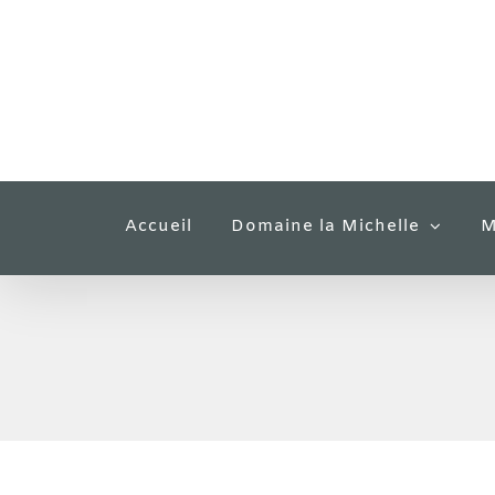
Passer
au
contenu
Accueil
Domaine la Michelle
M