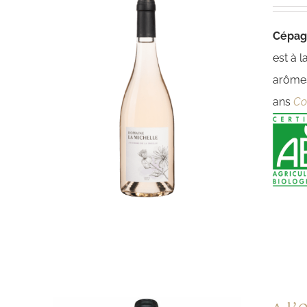
Cépa
est à 
arômes
ans
Co