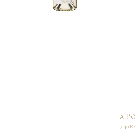
A l’
7,40
€