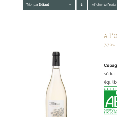
Trier par
Défaut
Afficher 12 Produi
A l’
7,70
€
Cépa
séduit
équilib