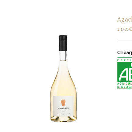
Agac
19,50
Cépa