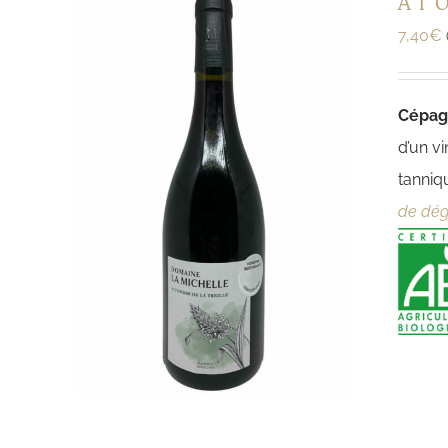
A l’
7,40
€
Cépa
d’un v
tanniq
de dégu