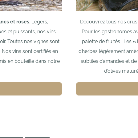
ancs et rosés
.
Légers,
Découvrez tous nos crus
es et puissants,
nos vins
Pour les gastronomes ave
oir.
Toutes nos vignes sont
palette de fruités : L
es
« 
Nos vins sont certifiés en
d’herbes légèrement amèr
 mis en bouteille dans notre
subtiles d’amandes et de 
d’olives matur